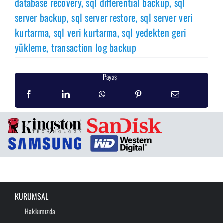
database recovery
,
sql differential backup
,
sql
server backup
,
sql server restore
,
sql server veri
kurtarma
,
sql veri kurtarma
,
sql yedekten geri
yükleme
,
transaction log backup
Paylaş
KURUMSAL
Hakkımızda