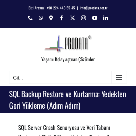
Skip
Bizi Arayın ! +90 224 443 55 45
|
info@prodata.net.tr
to
Phone
WhatsApp
Map
Facebook
X
Instagram
YouTube
LinkedIn
content
Yaşamı Kolaylaştıran Çözümler
Git...
SQL Backup Restore ve Kurtarma: Yedekten
Geri Yükleme (Adım Adım)
SQL Server Crash Senaryosu ve Veri Tabanı