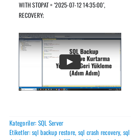
WITH STOPAT = ‘2025-07-12 14:35:00’,
RECOVERY;
Kategoriler:
SQL Server
Etiketler:
sql backup restore
,
sql crash recovery
,
sql