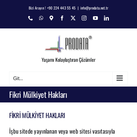
Skip
Bizi Arayın ! +90 224 443 55 45
|
info@prodata.net.tr
to
Phone
WhatsApp
Map
Facebook
X
Instagram
YouTube
LinkedIn
content
Yaşamı Kolaylaştıran Çözümler
Git...
Fikri Mülkiyet Hakları
FİKRİ MÜLKİYET HAKLARI
İşbu sitede yayınlanan veya web sitesi vasıtasıyla