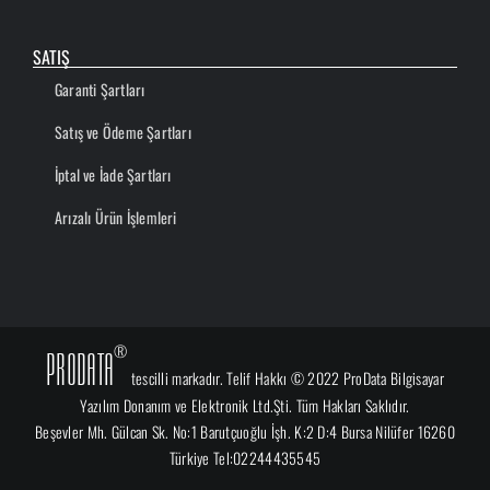
SATIŞ
Garanti Şartları
Satış ve Ödeme Şartları
İptal ve İade Şartları
Arızalı Ürün İşlemleri
®
ProData
tescilli markadır. Telif Hakkı © 2022 ProData Bilgisayar
Yazılım Donanım ve Elektronik Ltd.Şti. Tüm Hakları Saklıdır.
Beşevler Mh. Gülcan Sk. No:1 Barutçuoğlu İşh. K:2 D:4 Bursa Nilüfer 16260
Türkiye Tel:02244435545