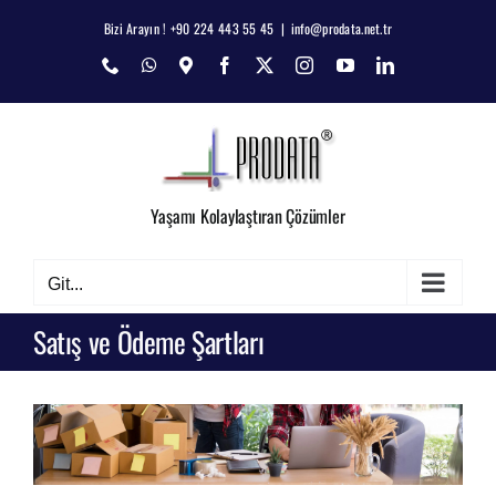
Skip
Bizi Arayın ! +90 224 443 55 45
|
info@prodata.net.tr
to
Phone
WhatsApp
Map
Facebook
X
Instagram
YouTube
LinkedIn
content
Yaşamı Kolaylaştıran Çözümler
Git...
Satış ve Ödeme Şartları