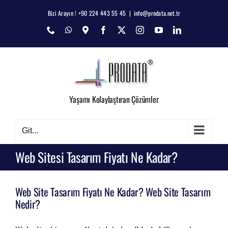
Skip
Bizi Arayın ! +90 224 443 55 45
|
info@prodata.net.tr
to
Phone
WhatsApp
Map
Facebook
X
Instagram
YouTube
LinkedIn
content
Yaşamı Kolaylaştıran Çözümler
Git...
Web Sitesi Tasarım Fiyatı Ne Kadar?
Web Site Tasarım Fiyatı Ne Kadar? Web Site Tasarım
Nedir?