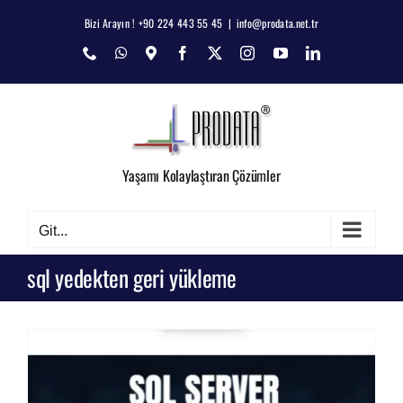
Skip
Bizi Arayın ! +90 224 443 55 45
|
info@prodata.net.tr
to
Phone
WhatsApp
Map
Facebook
X
Instagram
YouTube
LinkedIn
content
Yaşamı Kolaylaştıran Çözümler
Git...
sql yedekten geri yükleme