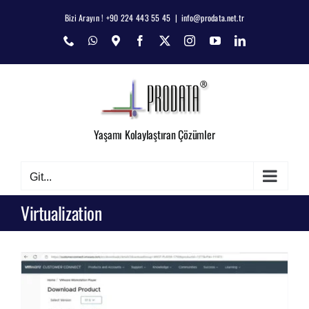
Skip
Bizi Arayın ! +90 224 443 55 45
|
info@prodata.net.tr
to
Phone
WhatsApp
Map
Facebook
X
Instagram
YouTube
LinkedIn
content
Yaşamı Kolaylaştıran Çözümler
Git...
Virtualization