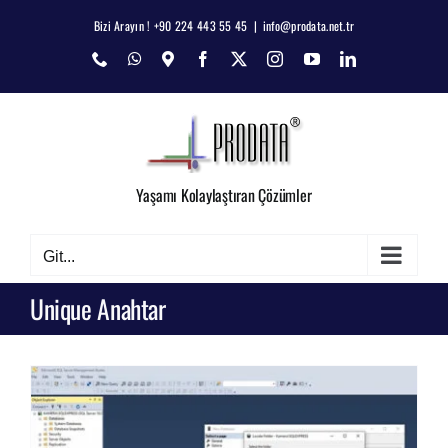
Skip
Bizi Arayın ! +90 224 443 55 45
|
info@prodata.net.tr
to
Phone
WhatsApp
Map
Facebook
X
Instagram
YouTube
LinkedIn
content
Yaşamı Kolaylaştıran Çözümler
Git...
Unique Anahtar