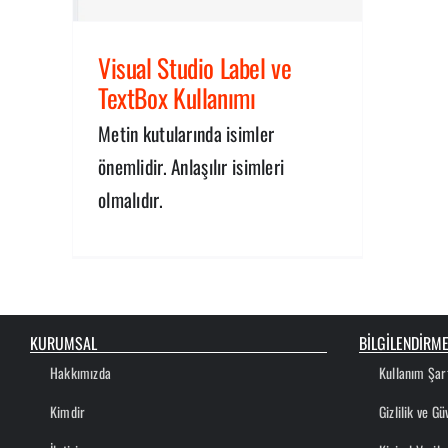
Visual Studio Label ve
TextBox Kullanımı
Metin kutularında isimler
önemlidir. Anlaşılır isimleri
olmalıdır.
KURUMSAL
BİLGİLENDİRM
Hakkımızda
Kullanım Şart
Kimdir
Gizlilik ve Gü