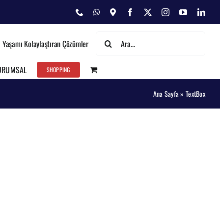
Phone
WhatsApp
Map
Facebook
X
Instagram
YouTube
Link
Ara:
Yaşamı Kolaylaştıran Çözümler
URUMSAL
SHOPPING
Ana Sayfa
»
TextBox