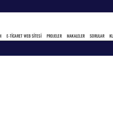
M
E-TİCARET WEB SİTESİ
PROJELER
MAKALELER
SORULAR
K