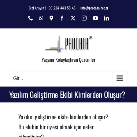
Skip
Bizi Arayın ! +90 224 443 55 45
|
info@prodata.net.tr
to
Phone
WhatsApp
Map
Facebook
X
Instagram
YouTube
LinkedIn
content
Yaşamı Kolaylaştıran Çözümler
Git...
Yazılım Geliştirme Ekibi Kimlerden Oluşur?
Yazılım geliştirme ekibi kimlerden oluşur?
Bu ekibin bir üyesi olmak için neler
bilmeliyim?