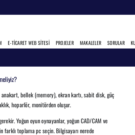
M
E-TİCARET WEB SİTESİ
PROJELER
MAKALELER
SORULAR
K
meliyiz?
anakart, bellek (memory), ekran kartı, sabit disk, güç
klık, hoparlör, monitörden oluşur.
si gerekir. Yoğun oyun oynayanlar, yoğun CAD/CAM ve
in farklı toplama pc seçin. Bilgisayarı nerede