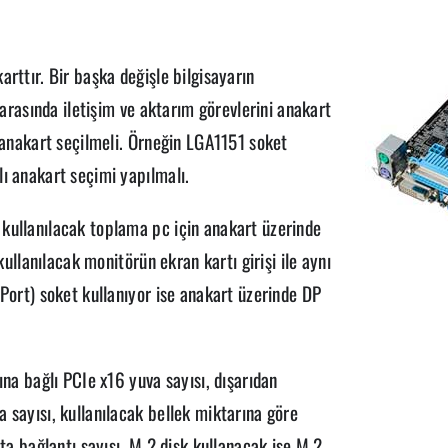
rttır. Bir başka değişle bilgisayarın
 arasında iletişim ve aktarım görevlerini anakart
n anakart seçilmeli. Örneğin LGA1151 soket
ı anakart seçimi yapılmalı.
kullanılacak toplama pc için anakart üzerinde
kullanılacak monitörün ekran kartı girişi ile aynı
 Port) soket kullanıyor ise anakart üzerinde DP
ına bağlı PCIe x16 yuva sayısı, dışarıdan
 sayısı, kullanılacak bellek miktarına göre
ata bağlantı sayısı, M.2 disk kullanacak ise M.2