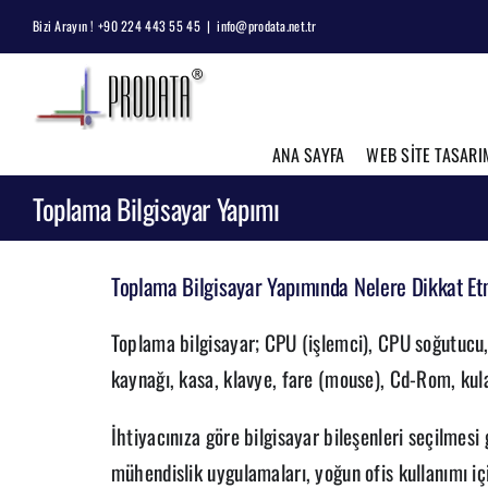
Skip
Bizi Arayın ! +90 224 443 55 45
|
info@prodata.net.tr
to
content
ANA SAYFA
WEB SİTE TASARI
Toplama Bilgisayar Yapımı
Toplama Bilgisayar Yapımında Nelere Dikkat Et
Toplama bilgisayar; CPU (işlemci), CPU soğutucu, 
kaynağı, kasa, klavye, fare (mouse), Cd-Rom, kula
İhtiyacınıza göre bilgisayar bileşenleri seçilme
mühendislik uygulamaları, yoğun ofis kullanımı iç