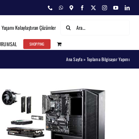
Phone
WhatsApp
Map
Facebook
X
Instagram
YouTube
Link
Ara:
Yaşamı Kolaylaştıran Çözümler
URUMSAL
SHOPPING
Ana Sayfa
»
Toplama Bilgisayar Yapımı