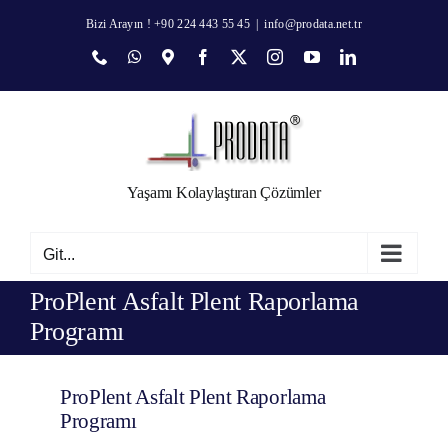
Skip
Bizi Arayın ! +90 224 443 55 45
|
info@prodata.net.tr
to
Phone
WhatsApp
Map
Facebook
X
Instagram
YouTube
LinkedIn
content
Yaşamı Kolaylaştıran Çözümler
Git...
ProPlent Asfalt Plent Raporlama
Programı
ProPlent Asfalt Plent Raporlama
Programı