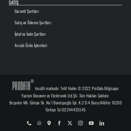
SATIŞ
Garanti Şartları
Satış ve Ödeme Şartları
İptal ve İade Şartları
Arızalı Ürün İşlemleri
®
ProData
tescilli markadır. Telif Hakkı © 2022 ProData Bilgisayar
Yazılım Donanım ve Elektronik Ltd.Şti. Tüm Hakları Saklıdır.
Beşevler Mh. Gülcan Sk. No:1 Barutçuoğlu İşh. K:2 D:4 Bursa Nilüfer 16260
Türkiye Tel:02244435545
Phone
WhatsApp
Map
Facebook
X
Instagram
YouTube
LinkedIn