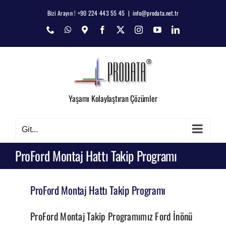
Skip
Bizi Arayın ! +90 224 443 55 45
|
info@prodata.net.tr
to
Phone
WhatsApp
Map
Facebook
X
Instagram
YouTube
LinkedIn
content
Yaşamı Kolaylaştıran Çözümler
Git...
ProFord Montaj Hattı Takip Programı
ProFord Montaj Hattı Takip Programı
ProFord Montaj Takip Programımız Ford İnönü