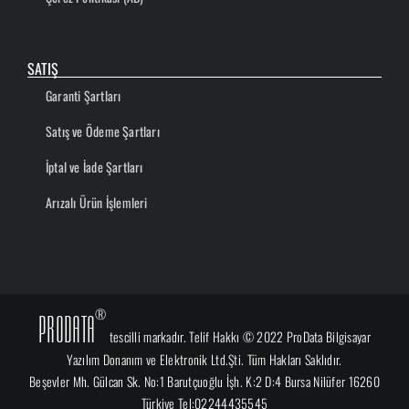
SATIŞ
Garanti Şartları
Satış ve Ödeme Şartları
İptal ve İade Şartları
Arızalı Ürün İşlemleri
®
ProData
tescilli markadır. Telif Hakkı © 2022 ProData Bilgisayar
Yazılım Donanım ve Elektronik Ltd.Şti. Tüm Hakları Saklıdır.
Beşevler Mh. Gülcan Sk. No:1 Barutçuoğlu İşh. K:2 D:4 Bursa Nilüfer 16260
Türkiye Tel:02244435545