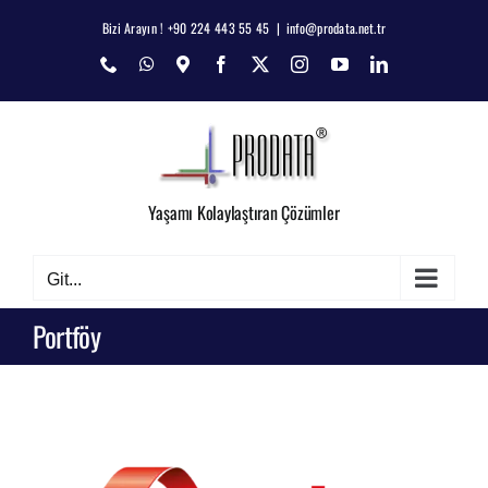
Skip
Bizi Arayın ! +90 224 443 55 45
|
info@prodata.net.tr
to
Phone
WhatsApp
Map
Facebook
X
Instagram
YouTube
LinkedIn
content
Yaşamı Kolaylaştıran Çözümler
Git...
Portföy