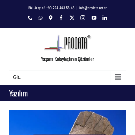
Skip
Bizi Arayın ! +90 224 443 55 45
|
info@prodata.net.tr
to
Phone
WhatsApp
Map
Facebook
X
Instagram
YouTube
LinkedIn
content
Yaşamı Kolaylaştıran Çözümler
Git...
Yazılım