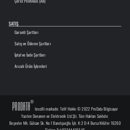
Çerez Politikası (AB)
SATIŞ
Garanti Şartları
Satış ve Ödeme Şartları
İptal ve İade Şartları
Arızalı Ürün İşlemleri
®
ProData
tescilli markadır. Telif Hakkı © 2022 ProData Bilgisayar
Yazılım Donanım ve Elektronik Ltd.Şti. Tüm Hakları Saklıdır.
Beşevler Mh. Gülcan Sk. No:1 Barutçuoğlu İşh. K:2 D:4 Bursa Nilüfer 16260
Türkiye Tel:02244435545