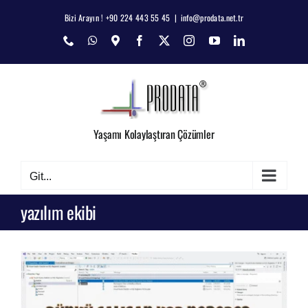
Skip
Bizi Arayın ! +90 224 443 55 45
|
info@prodata.net.tr
to
Phone
WhatsApp
Map
Facebook
X
Instagram
YouTube
LinkedIn
content
Yaşamı Kolaylaştıran Çözümler
Git...
yazılım ekibi