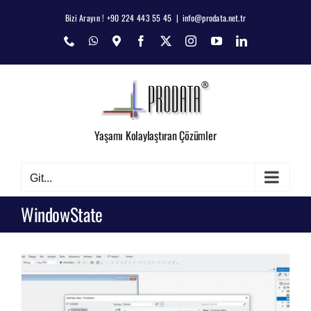
Skip
Bizi Arayın ! +90 224 443 55 45
|
info@prodata.net.tr
to
Phone
WhatsApp
Map
Facebook
X
Instagram
YouTube
LinkedIn
content
Yaşamı Kolaylaştıran Çözümler
Git...
WindowState