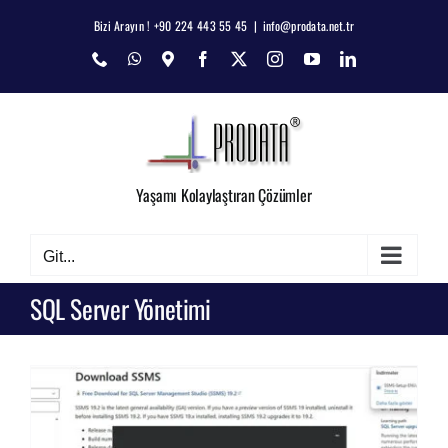
Skip
Bizi Arayın ! +90 224 443 55 45
|
info@prodata.net.tr
to
Phone
WhatsApp
Map
Facebook
X
Instagram
YouTube
LinkedIn
content
Yaşamı Kolaylaştıran Çözümler
Git...
SQL Server Yönetimi