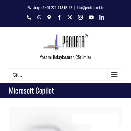
Skip
Bizi Arayın ! +90 224 443 55 45
|
info@prodata.net.tr
to
Phone
WhatsApp
Map
Facebook
X
Instagram
YouTube
LinkedIn
content
Yaşamı Kolaylaştıran Çözümler
Git...
Microsoft Copilot